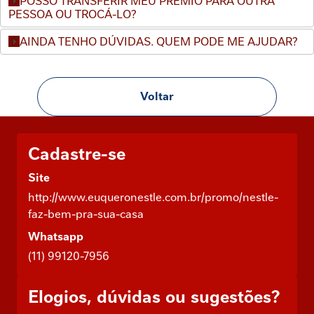
POSSO TRANSFERIR MEU PRÊMIO PARA OUTRA
PESSOA OU TROCÁ-LO?
AINDA TENHO DÚVIDAS. QUEM PODE ME AJUDAR?
Voltar
Cadastre-se
Site
http://www.euqueronestle.com.br/promo/nestle-
faz-bem-pra-sua-casa
Whatsapp
(11) 99120-7956
Elogios, dúvidas ou sugestões?