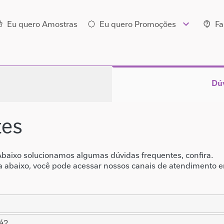
ção principal
Eu quero Amostras
Eu quero Promoções
Fa
Dú
tes
Abaixo solucionamos algumas dúvidas frequentes, confira.
da abaixo, você pode acessar nossos canais de atendimento
lé?