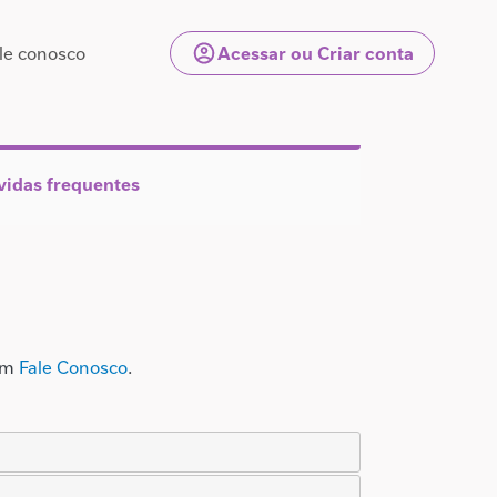
Menu de conta de u
le conosco
Acessar ou Criar conta
vidas frequentes
 em
Fale Conosco
.