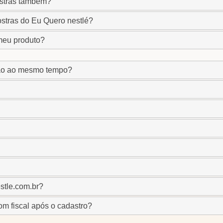
ostras também?
ostras do Eu Quero nestlé?
 meu produto?
ção ao mesmo tempo?
stle.com.br?
m fiscal após o cadastro?