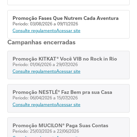
Promoção Fases Que Nutrem Cada Aventura
Período: 03/08/2026 a 09/11/2026
Consulte regulamento
Acessar site
Campanhas encerradas
Promoção KITKAT® Você VIB no Rock in Rio
Período: 01/06/2026 a 29/07/2026
Consulte regulamento
Acessar site
Promoção NESTLÉ® Faz Bem pra sua Casa
Período: 06/04/2026 a 15/07/2026
Consulte regulamento
Acessar site
Promoção MUCILON® Paga Suas Contas
Período: 25/03/2026 a 22/06/2026