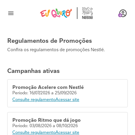
Menu
Navegação principal
Regulamentos de Promoções
Confira os regulamentos de promoções Nestlé.
Campanhas ativas
Promoção Acelere com Nestlé
Período: 16/07/2026 a 25/09/2026
Consulte regulamento
Acessar site
Promoção Ritmo que dá jogo
Período: 03/08/2026 a 08/10/2026
Consulte regulamento
Acessar site